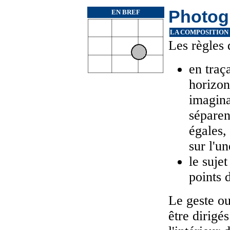
Photog
EN BREF
LA COMPOSITION
Les règles 
en traç
horizon
imagina
séparen
égales,
sur l'u
le sujet
points 
Le geste ou
être dirigés