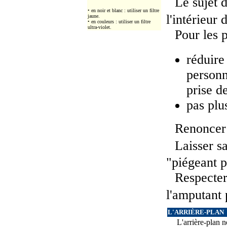
Le sujet d
• en noir et blanc : utiliser un filtre
l'intérieur 
jaune.
• en couleurs : utiliser un filtre
ultra-violet.
Pour les 
réduire
personn
prise d
pas plu
Renoncer 
Laisser s
"piégeant p
Respecter 
l'amputant 
L'ARRIÈRE-PLAN
L'arrière-plan n