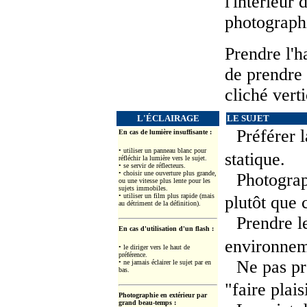
l'intérieur 
photograph
Prendre l'h
de prendre 
cliché verti
L'ÉCLAIRAGE
LE SUJET
Préférer l
En cas de lumière insuffisante :
• utiliser un panneau blanc pour
statique.
réfléchir la lumière vers le sujet.
• se servir de réflecteurs.
• choisir une ouverture plus grande,
Photograp
ou une vitesse plus lente pour les
sujets immobiles.
• utiliser un film plus rapide (mais
plutôt que 
au détriment de la définition).
Prendre l
En cas d'utilisation d'un flash :
environnem
• le diriger vers le haut de
préférence.
Ne pas pr
• ne jamais éclairer le sujet par en
bas.
"faire plais
Photographie en extérieur par
grand beau-temps :